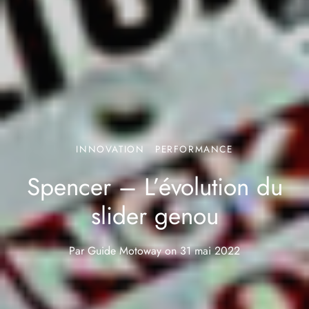
INNOVATION
PERFORMANCE
Spencer – L’évolution du
slider genou
Par
Guide Motoway
on
31 mai 2022